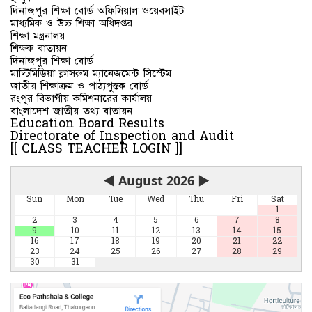
দিনাজপুর শিক্ষা বোর্ড অফিসিয়াল ওয়েবসাইট
মাধ্যমিক ও উচ্চ শিক্ষা অধিদপ্তর
শিক্ষা মন্ত্রনালয়
শিক্ষক বাতায়ন
দিনাজপুর শিক্ষা বোর্ড
মাল্টিমিডিয়া ক্লাসরুম ম্যানেজমেন্ট সিস্টেম
জাতীয় শিক্ষাক্রম ও পাঠ্যপুস্তক বোর্ড
রংপুর বিভাগীয় কমিশনারের কার্যালয়
বাংলাদেশ জাতীয় তথ্য বাতায়ন
Education Board Results
Directorate of Inspection and Audit
[[ CLASS TEACHER LOGIN ]]
◀
August 2026
▶
Sun
Mon
Tue
Wed
Thu
Fri
Sat
1
2
3
4
5
6
7
8
9
10
11
12
13
14
15
16
17
18
19
20
21
22
23
24
25
26
27
28
29
30
31